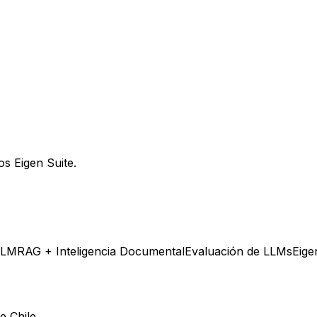
s Eigen Suite.
LLM
RAG + Inteligencia Documental
Evaluación de LLMs
Eige
e Chile.