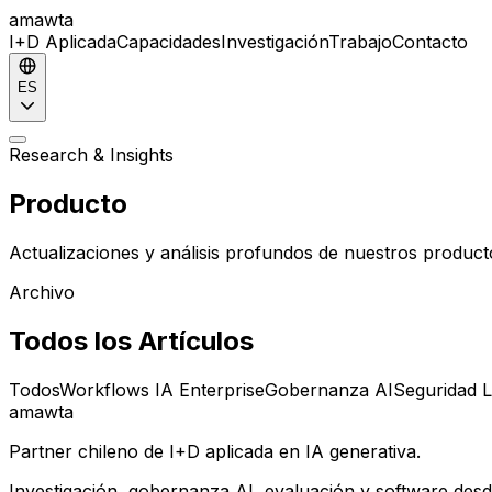
amawta
I+D Aplicada
Capacidades
Investigación
Trabajo
Contacto
ES
Research & Insights
Producto
Actualizaciones y análisis profundos de nuestros producto
Archivo
Todos los Artículos
Todos
Workflows IA Enterprise
Gobernanza AI
Seguridad 
amawta
Partner chileno de I+D aplicada en IA generativa.
Investigación, gobernanza AI, evaluación y software desd